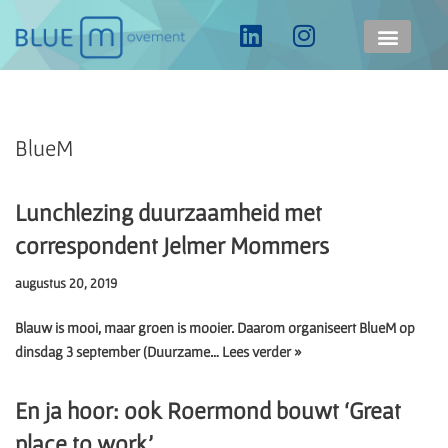
Ga
naar
de
inhoud
BlueM
Lunchlezing duurzaamheid met
correspondent Jelmer Mommers
augustus 20, 2019
Blauw is mooi, maar groen is mooier. Daarom organiseert BlueM op
dinsdag 3 september (Duurzame…
Lees verder »
En ja hoor: ook Roermond bouwt ‘Great
place to work’