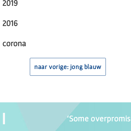
2019
2016
corona
naar vorige: jong blauw
‘Some overpromise