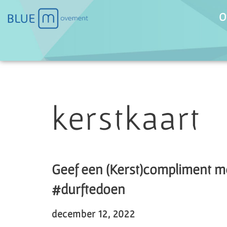
O
Ga
naar
de
inhoud
kerstkaart
Geef een (Kerst)compliment m
#durftedoen
december 12, 2022