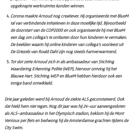
opgeknapte werkruimtes konden winnen.
Corona maakte Arnoud nog creatiever. Hij organiseerde met BlueM
tal van verbindende initiatieven in deze moeilijke tijd. Bijvoorbeeld
de doorstart van de COP2000 en ook organiseerde hij met BlueM
een dag om collega’s te ontlasten door hun kinderen te vermaken.
De beelden waarin hij online kinderen van collega’s voorleest uit
De Griezels van Roald Dahl zijn nog steeds hartverwarmend.
Tot slot zette Arnoud zich in als ambassadeur van Stichting
Waardering Erkenning Politie (WEP), hiervoor ontving hij het
Blauwe Hart. Stichting WEP en BlueM hebben hierdoor ook een
innige band ontwikkeld.
Drie jaar geleden werd bij Arnoud de ziekte ALS geconstateerd. Ook
dat hield hem niet tegen. Nog dit jaar was hij 24-uur aaneengesloten
als ALS-ambassadeur in het Olympisch stadion, beklom hij de Mont
Ventoux per fiets en bedwong hij de Amsterdamse grachten tijdens de
City Swim.