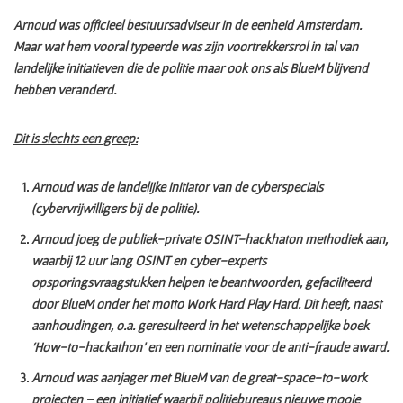
Arnoud was officieel bestuursadviseur in de eenheid Amsterdam.
Maar wat hem vooral typeerde was zijn voortrekkersrol in tal van
landelijke initiatieven die de politie maar ook ons als BlueM blijvend
hebben veranderd.
Dit is slechts een greep:
Arnoud was de landelijke initiator van de cyberspecials
(cybervrijwilligers bij de politie).
Arnoud joeg de publiek-private OSINT-hackhaton methodiek aan,
waarbij 12 uur lang OSINT en cyber-experts
opsporingsvraagstukken helpen te beantwoorden, gefaciliteerd
door BlueM onder het motto Work Hard Play Hard. Dit heeft, naast
aanhoudingen, o.a. geresulteerd in het wetenschappelijke boek
‘How-to-hackathon’ en een nominatie voor de anti-fraude award.
Arnoud was aanjager met BlueM van de great-space-to-work
projecten – een initiatief waarbij politiebureaus nieuwe mooie