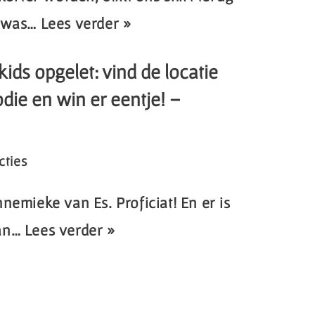
r was…
Lees verder »
ids opgelet: vind de locatie
ie en win er eentje! –
cties
nemieke van Es. Proficiat! En er is
van…
Lees verder »