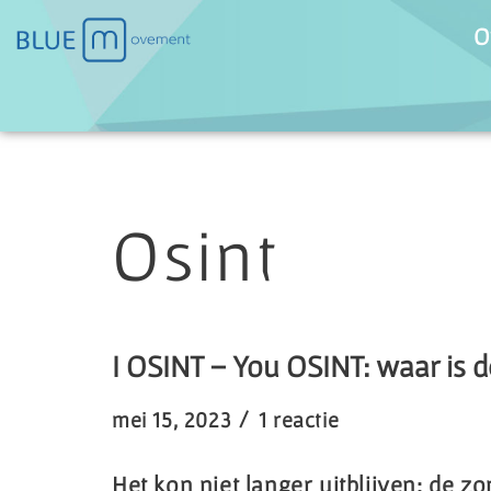
O
Ga
naar
de
inhoud
Osint
I OSINT – You OSINT: waar is 
mei 15, 2023
1 reactie
Het kon niet langer uitblijven: de zo