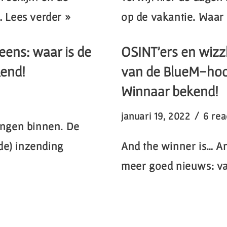
…
Lees verder »
op de vakantie. Waa
eens: waar is de
OSINT’ers en wizzk
end!
van de BlueM-hood
Winnaar bekend!
januari 19, 2022
6 rea
ngen binnen. De
de) inzending
And the winner is… An
meer goed nieuws: 