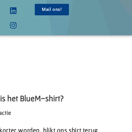
Mail ons!
is het BlueM-shirt?
actie
korter worden, blikt ons shirt terug