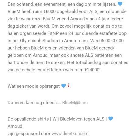
Een ochtend, een evenement, een dag om in te lijsten.
BlueM heeft ruim €6000 opgehaald voor ALS, een slopende
ziekte waar onze BlueM vriend Arnoud sinds 4 jaar iedere
dag zieker van wordt. Om zoveel mogelijk donaties op te
halen organiseerde FitNP een 24 uur durende estafetteloop
in het Olympisch Stadion in Amsterdam. Van 05.00 -07.00
uur hebben BlueM-ers en vrienden van BlueM gerend/
gelopen om Arnoud, maar ook andere ALS patiënten een
hart onder de riem te steken. Het totaalbedrag aan donaties
van de gehele estafetteloop was ruim €24000!
Wat een mooie opbrengst
Doneren kan nog steeds….
BlueM@5am
De opvallende shirts | Wij BlueMoven tegen ALS |
Arnoud
zijn gesponsord door
www.dieetkunde.nl