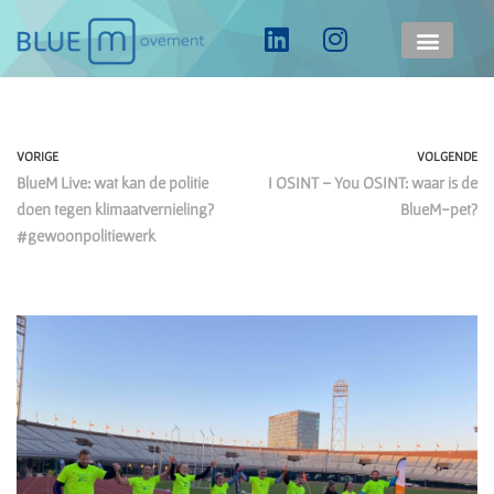
Ga
naar
de
inhoud
VORIGE
VOLGENDE
BlueM Live: wat kan de politie
I OSINT – You OSINT: waar is de
doen tegen klimaatvernieling?
BlueM-pet?
#gewoonpolitiewerk