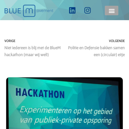
Ga
naar
de
inhoud
VORIGE
VOLGENDE
Niet iedereen is blij met de BlueM
Politie en Defensie bakken samen
hackathon (maar wij wel!)
een (circulair) eitje