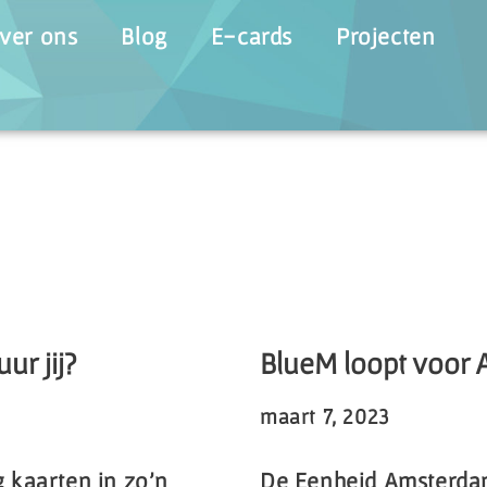
ver ons
Blog
E-cards
Projecten
ur jij?
BlueM loopt voor 
maart 7, 2023
 kaarten in zo’n
De Eenheid Amsterda