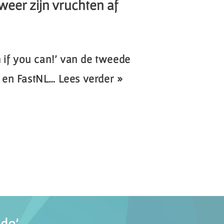
eer zijn vruchten af
 if you can!’ van de tweede
 en FastNL…
Lees verder »
do’.