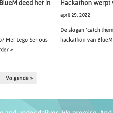
BlueM deed het in
Hackathon werpt w
april 29, 2022
De slogan ‘catch them
o? Met Lego Serious
hackathon van BlueM
rder »
Volgende »
 and under deliver. We promise. And 