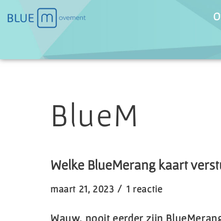
O
Ga
naar
de
inhoud
BlueM
Welke BlueMerang kaart verstu
maart 21, 2023
1 reactie
Wauw, nooit eerder zijn BlueMerang