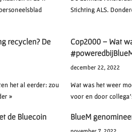
 personeelsblad
Stichting ALS. Donder
g recyclen? De
Cop2000 – Wat wa
#poweredbijBlue
december 22, 2022
en het al eerder: zou
Wat was het weer mooi
der »
voor en door collega
et de Bluecoin
BlueM genomineerd
november 7, 2022