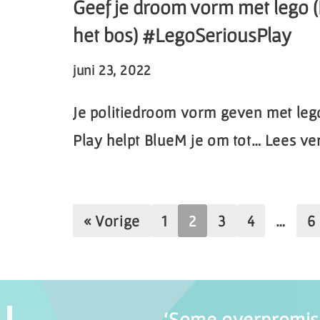
Geef je droom vorm met lego (
het bos) #LegoSeriousPlay
juni 23, 2022
Je politiedroom vorm geven met leg
Play helpt BlueM je om tot…
Lees ve
« Vorige
1
2
3
4
…
6
‘Some overpromise